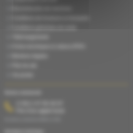
Reconstruction de machines
Conditions de livraisons & transports
Conditions générales de vente
Téléchargements
Fiches techniques & notices (PDF)
Mentions légales
Plan du site
Vie privée
Service commercial
(+33) 2 47 65 40 67
Prix d’un appel local
Du lundi au vendredi de 08h00 à 17h00.
Assistance technique