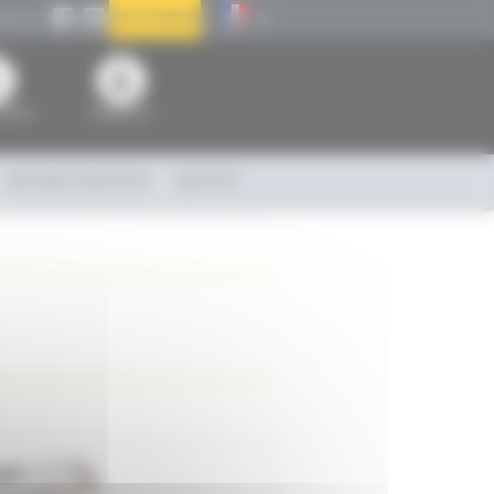
OCCASIONS
nous sur
FR
rrière
Espace pro
MACHINES SPÉCIALES
SERVICES