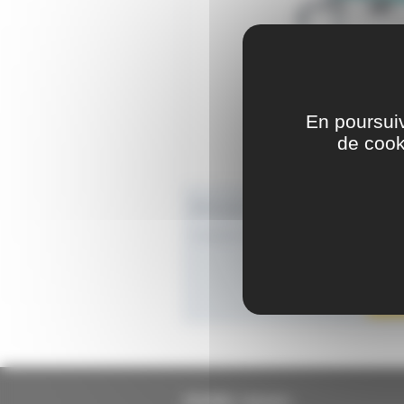
En poursuiv
de cook
Découpe électrique de tuyaux DT
Longueur utile de travail : 1 M
JOUANEL Industrie