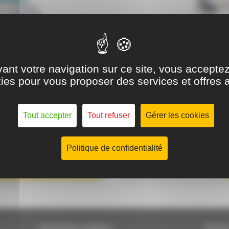
ant votre navigation sur ce site, vous acceptez l
ies pour vous proposer des services et offres 
Tout accepter
Tout refuser
Gérer les cookies
1000B
Découpe collerette électriq
Rayon : de 45 à 500 mm
Politique de confidentialité
FICHE PRODUIT
Informations pratiques
Servic