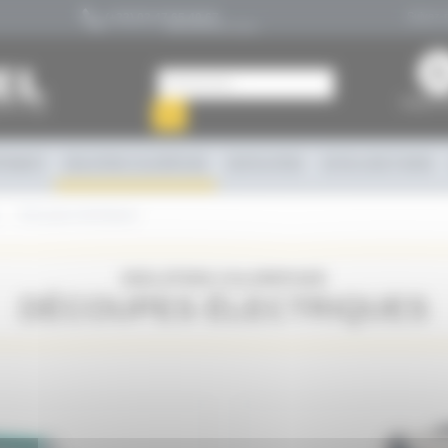
Suivez-
(+33) 02 47 65 40 67
(PRIX D'UN APPEL LOCAL)
Espace ca
OK
TIMENT
ISOLATION CALORIFUGE
VENTILATION
OUTILLAGE À MAIN
Découpes électriques
ISOLATION CALORIFUGE
DÉCOUPES ÉLECTRIQUES