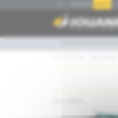
Panneau de gestion des cookies
CATALOGUES
CONTACT
COUVERTURE ET ENVELOPPE DU BÂ
Vous êtes ici :
Accueil
Isolation calorifuge
TOTAL :
2 PRODUITS