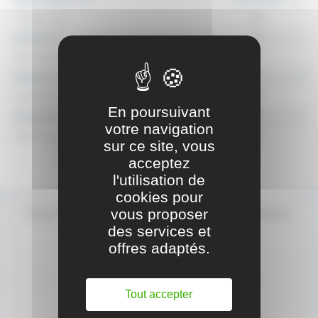
Longueur (mm)
2900
Largeur (mm)
700
Ø des rouleaux (mm)
60
Nombre de rouleaux (mm)
10
Entraxe des rouleaux (mm)
300
En poursuivant
Charge maxi (kg)
800
votre navigation
Poids net (kg)
95
sur ce site, vous
acceptez
l'utilisation de
cookies pour
vous proposer
ÉQUIPEMENTS COMPLÉMENTAIRES
OPTIONNELS
des services et
offres adaptés.
Tout accepter