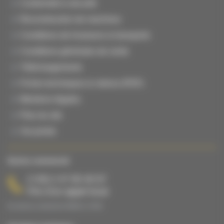
Conformité & sécurité
Reconstruction de machines
Conditions de livraisons & transports
Conditions générales de vente
Téléchargements
Fiches techniques & notices (PDF)
Mentions légales
Plan du site
Vie privée
Service commercial
(+33) 2 47 65 40 67
Prix d’un appel local
Du lundi au vendredi de 08h00 à 17h00.