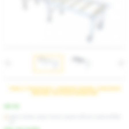
TABLE À ROULEAUX, LARGEUR 700 MM, LONGUEUR
2900 MM, HAUTEUR 600/900 MM
RÉF. TR3
Table à rouleaux, largeur 700 mm, longueur 2900 mm, hauteur 600/900
mm