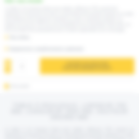
Délai : nous consulter
La table à 10 rouleaux libres pour atelier, référence TR3, permet de
supporter et d’évacuer les bacs en joint debout de grande longueur en sortie
de profileuse.Ses longerons robustes en acier, sa grande longueur, sa
largeur de voie de 700 mm et la possibilité de les assembler entre elles, en
font une table très polyvalente pour d’autres applications de convoyage.
Plus d’infos
Équipements complémentaires optionnels
AJOUTER À MA SÉLECTION
POUR UNE DEMANDE DE DEVIS
Fiche produit
TABLE À ROULEAUX, LARGEUR 700
MM, LONGUEUR 2900 MM, HAUTEUR
600/900 MM
La table à 10 rouleaux libres pour atelier, référence TR3, permet de
supporter et d’évacuer les bacs en joint debout de grande longueur en sortie