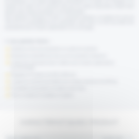
de profileuse. Les pieds réglables permettront à la table de s’adapter à la
hauteur de sortie de la machine afin que les pièces façonnées restent bien
planes sans risque de pliage ou de déformation.
Ses longerons robustes en acier, sa grande longueur, sa largeur de voie de
700 mm et la possibilité de les assembler entre elles, en font une table très
polyvalente pour d’autres applications de convoyage.
> Les points forts :
Améliore le flux de production en sortie de machine
Respecte la planéité des bacs sur les grandes longueurs
Usage très polyvalent dans l’atelier pour d'autres applications
de convoyage
Réglable en hauteur de 600 à 900 mm
Longerons robuste permettant une charge maximum de 800 kg
Possibilité d'assembler les tables entre-elles
Fixe ou mobile (6 roulettes en option)
CARACTÉRISTIQUES PRODUIT
Hauteur réglable (mm)
de 600 à 900