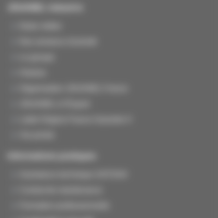
JOUANEL Industrie
Notre métier
Nos secteurs d'activité
Le groupe
Histoire
Organisation JOUANEL France
JOUANEL à l'Export
Label Origine France Garantie ®
Vie privée
Informations pratiques
Assistance technique SAT/SAV
Contrat de maintenance
Formation professionnelle