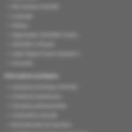
Nos secteurs d'activité
Le groupe
Histoire
Organisation JOUANEL France
JOUANEL à l'Export
Label Origine France Garantie ®
Vie privée
Informations pratiques
Assistance technique SAT/SAV
Contrat de maintenance
Formation professionnelle
Conformité & sécurité
Reconstruction de machines