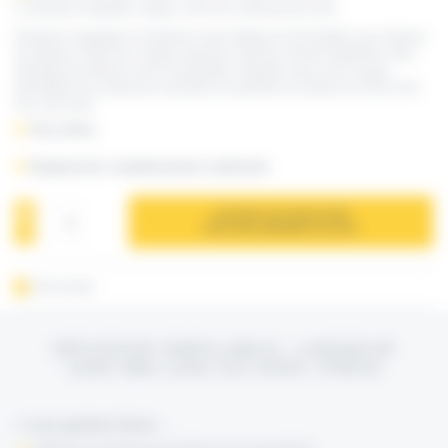
Dévidoir empilable, largeur 1250 mm-1000 kg avec frein
Dévidoirs empilables (3 dévidoirs maxi) référence DVS1000E, pour bobines
de largeurs 1000 mm, charge maximum 1200 kg. Permet d'optimiser votre
stockage de bobines et leur manutention. Équipé chacun d'un moyeu,
permettant une expansion manuelle du diamètre du mandrin de 285 à 540
mm, avec frein.
Plus d’infos
Équipements complémentaires optionnels
AJOUTER À MA SÉLECTION
POUR UNE DEMANDE DE DEVIS
Fiche produit
DÉVIDOIR EMPILABLE, LARGEUR
1000 MM-1200 KG AVEC FREIN
> Les points forts :