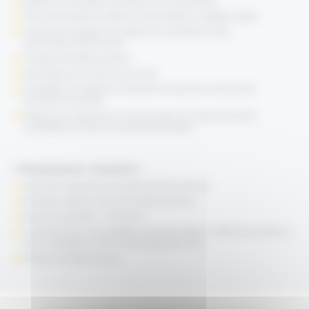
Optimise le stockage des bobines et la manutention
Frein et manivelle du même coté permettant un réglage rapide
Permet de recharger une bobine sur le dévidoir du bas
sans enlever celui du haut
Chargement latéral possible
Déroulage par le haut ou par le bas
Possibilité de solidariser le dévidoir du haut avec celui du bas
pour plus de sécurité
Platines de scellement au sol pour éviter les risques de chutes
du dévidoir du haut en cas de traction brutale
>
Équipement standard :
Expansion manuelle du mandrin Ø 285 à 540 mm
Diamètre extérieur maxi de la bobine 850 mm
Maximum gerbable : 3 dévidoirs
2 Rouleaux fous escamotables et positionnables à différentes hauteurs
pour le guidage ou pour le déroulage par le bas
Platines de fixation au sol