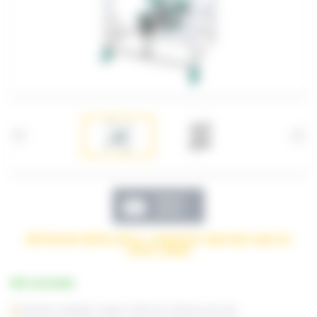
Galerie
photos
DÉVIDOIR EMPILABLE, LARGEUR 1000 MM-1200 KG
AVEC FREIN
RÉF. DVS1000E
Dévidoir empilable, largeur 1000 mm-1200 kg avec frein