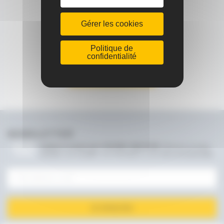
référence MOY-DVS1000 pour
dévidoirs DVS1000, DVS1000D et
Gérer les cookies
DVS1000E
Politique de
confidentialité
AJOUTER À MA SÉLECTION
POUR UNE DEMANDE DE
DEVIS
NEWSLETTER
Gardez le contact avec JOUANEL INDUSTRIE !
Recevez en avant-
première, nos actualités, nos nouveautés ou nos offres promotionnelles
JE M'INSCRIS