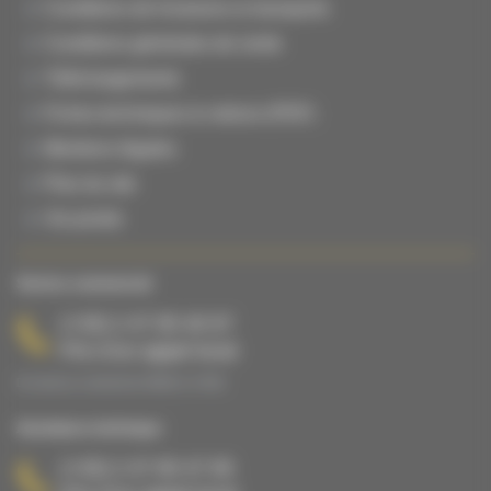
Conditions de livraisons & transports
Conditions générales de vente
Téléchargements
Fiches techniques & notices (PDF)
Mentions légales
Plan du site
Vie privée
Service commercial
(+33) 2 47 65 40 67
Prix d’un appel local
Du lundi au vendredi de 08h00 à 17h00.
Assistance technique
(+33) 2 47 65 47 65