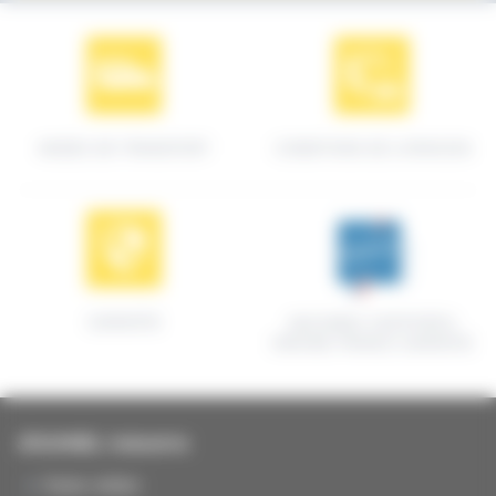
MODES DE TRANSPORT
CONDITIONS DE LIVRAISON
GARANTIE
MACHINES CERTIFIÉES
ORIGINE FRANCE GARANTIE
JOUANEL Industrie
Notre métier